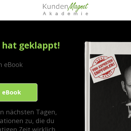
 hat geklappt!
n eBook
 eBook
den nächsten Tagen,
tionen zu, die du
tigen Zeit wirklich