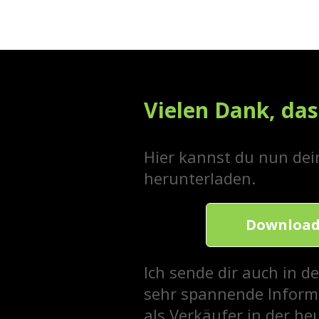
Vielen Dank, das
Hier kannst du nun dei
herunterladen.
Download
Ich sende dir auch in 
sehr spannende Informa
als Verkäufer in der heu